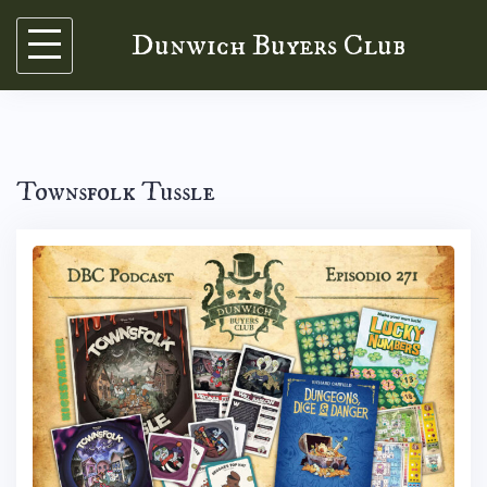
Skip
Dunwich Buyers Club
to
content
Townsfolk Tussle