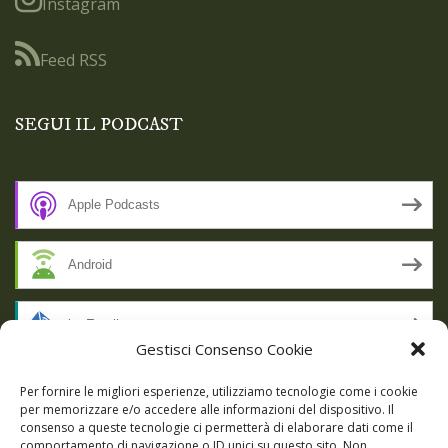
Instagram
Feed RSS
SEGUI IL PODCAST
Apple Podcasts
Android
by Email
Gestisci Consenso Cookie
RSS
Per fornire le migliori esperienze, utilizziamo tecnologie come i cookie
per memorizzare e/o accedere alle informazioni del dispositivo. Il
consenso a queste tecnologie ci permetterà di elaborare dati come il
comportamento di navigazione o ID unici su questo sito. Non