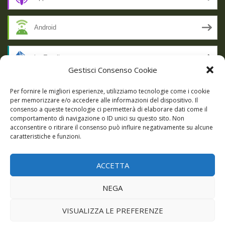
Android
by Email
Gestisci Consenso Cookie
RSS
Per fornire le migliori esperienze, utilizziamo tecnologie come i cookie
per memorizzare e/o accedere alle informazioni del dispositivo. Il
consenso a queste tecnologie ci permetterà di elaborare dati come il
comportamento di navigazione o ID unici su questo sito. Non
SSL SECURE
acconsentire o ritirare il consenso può influire negativamente su alcune
caratteristiche e funzioni.
ACCETTA
Powered by WordPress
|
Theme:
Talon
by aThemes.
NEGA
Episodi
Giochi
DBC Podcast
Cookie Policy (UE)
VISUALIZZA LE PREFERENZE