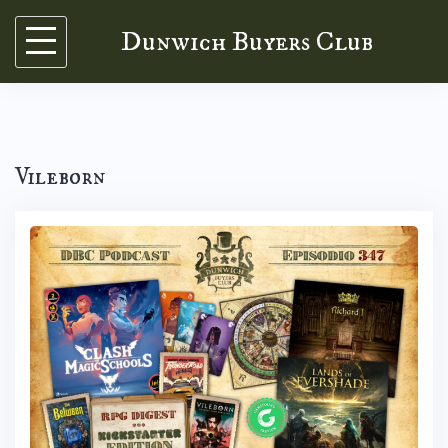
Skip
Dunwich Buyers Club
to
content
Vileborn