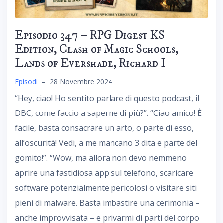
Episodio 347 – RPG Digest KS
Edition, Clash of Magic Schools,
Lands of Evershade, Richard I
Episodi
–
28 Novembre 2024
“Hey, ciao! Ho sentito parlare di questo podcast, il
DBC, come faccio a saperne di più?”. “Ciao amico! È
facile, basta consacrare un arto, o parte di esso,
all’oscurità! Vedi, a me mancano 3 dita e parte del
gomito!”. “Wow, ma allora non devo nemmeno
aprire una fastidiosa app sul telefono, scaricare
software potenzialmente pericolosi o visitare siti
pieni di malware. Basta imbastire una cerimonia –
anche improvvisata – e privarmi di parti del corpo