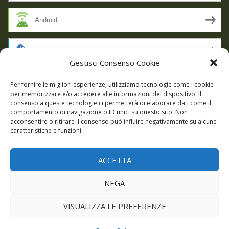
Android
by Email
Gestisci Consenso Cookie
RSS
Per fornire le migliori esperienze, utilizziamo tecnologie come i cookie
per memorizzare e/o accedere alle informazioni del dispositivo. Il
consenso a queste tecnologie ci permetterà di elaborare dati come il
comportamento di navigazione o ID unici su questo sito. Non
SSL SECURE
acconsentire o ritirare il consenso può influire negativamente su alcune
caratteristiche e funzioni.
ACCETTA
Powered by WordPress
|
Theme:
Talon
by aThemes.
NEGA
Episodi
Giochi
DBC Podcast
Cookie Policy (UE)
VISUALIZZA LE PREFERENZE