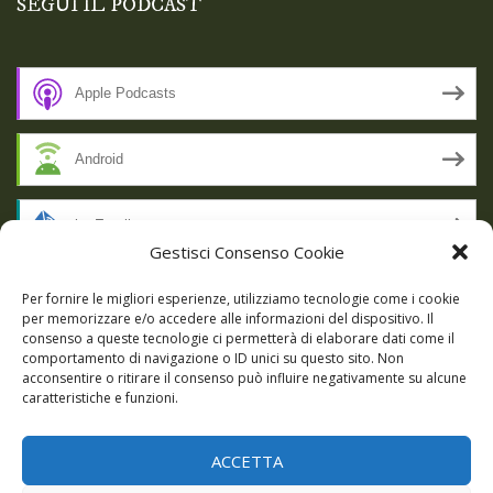
SEGUI IL PODCAST
Apple Podcasts
Android
by Email
Gestisci Consenso Cookie
RSS
Per fornire le migliori esperienze, utilizziamo tecnologie come i cookie
per memorizzare e/o accedere alle informazioni del dispositivo. Il
consenso a queste tecnologie ci permetterà di elaborare dati come il
comportamento di navigazione o ID unici su questo sito. Non
SSL SECURE
acconsentire o ritirare il consenso può influire negativamente su alcune
caratteristiche e funzioni.
ACCETTA