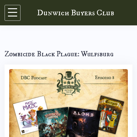
Skip
Dunwich Buyers Club
to
content
Zombicide Black Plague: Wulfsburg