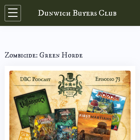
Skip
Dunwich Buyers Club
to
content
Zombicide: Green Horde