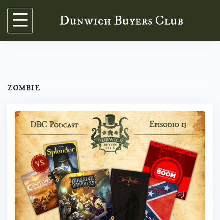
Skip
Dunwich Buyers Club
to
content
zombie