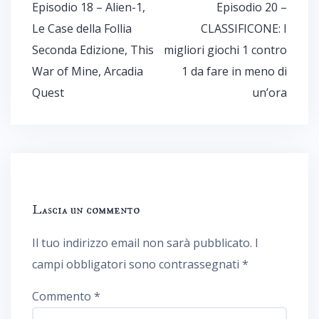
Navigazione
Episodio 18 – Alien-1,
Episodio 20 –
articoli
Le Case della Follia
CLASSIFICONE: I
Seconda Edizione, This
migliori giochi 1 contro
War of Mine, Arcadia
1 da fare in meno di
Quest
un’ora
Lascia un commento
Il tuo indirizzo email non sarà pubblicato.
I
campi obbligatori sono contrassegnati
*
Commento
*