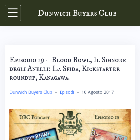
Skip
Dunwich Buyers Club
to
content
Episodio 19 – Blood Bowl, Il Signore
degli Anelli: La Sfida, Kickstarter
roundup, Kanagawa.
Dunwich Buyers Club
–
Episodi
–
10 Agosto 2017