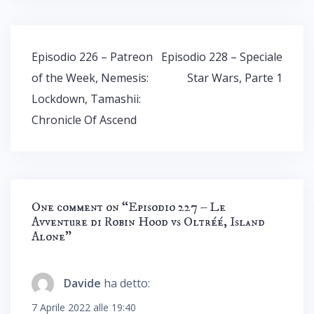
Navigazione
Episodio 226 – Patreon
Episodio 228 – Speciale
articoli
of the Week, Nemesis:
Star Wars, Parte 1
Lockdown, Tamashii:
Chronicle Of Ascend
One comment on “
Episodio 227 – Le
Avventure di Robin Hood vs Oltréé, Island
Alone
”
Davide
ha detto:
7 Aprile 2022 alle 19:40