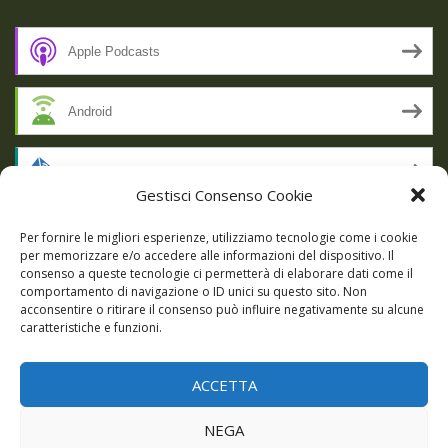
Apple Podcasts
Android
by Email
Gestisci Consenso Cookie
RSS
Per fornire le migliori esperienze, utilizziamo tecnologie come i cookie
per memorizzare e/o accedere alle informazioni del dispositivo. Il
consenso a queste tecnologie ci permetterà di elaborare dati come il
comportamento di navigazione o ID unici su questo sito. Non
SSL SECURE
acconsentire o ritirare il consenso può influire negativamente su alcune
caratteristiche e funzioni.
ACCETTA
Powered by WordPress
|
Theme:
Talon
by aThemes.
NEGA