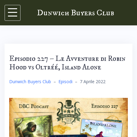
Skip
Dunwich Buyers Club
to
content
Episodio 227 – Le Avventure di Robin
Hood vs Oltréé, Island Alone
Dunwich Buyers Club
–
Episodi
–
7 Aprile 2022