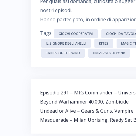
Per qualsiasi domanda, curiosità o sugger
nostri episodi.
Hanno partecipato, in ordine di apparizio
Tags
GIOCHI COOPERATIVI
GIOCHI DA TAVOL
IL SIGNORE DEGLI ANELLI
KITES
MAGIC T
TRIBES OF THE WIND
UNIVERSES BEYOND
Navigazione
Episodio 291 – MtG Commander – Univers
articoli
Beyond Warhammer 40.000, Zombicide:
Undead or Alive – Gears & Guns, Vampire:
Masquerade – Milan Uprising, Ready Set 