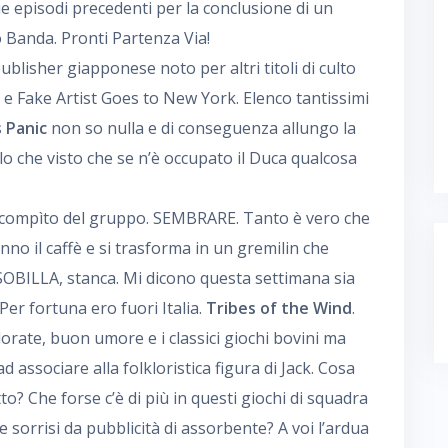
e episodi precedenti per la conclusione di un
 Banda. Pronti Partenza Via!
blisher giapponese noto per altri titoli di culto
e Fake Artist Goes to New York. Elenco tantissimi
s Panic
non so nulla e di conseguenza allungo la
o che visto che se n’è occupato il Duca qualcosa
 compìto del gruppo. SEMBRARE. Tanto è vero che
nno il caffè e si trasforma in un gremilin che
, SOBILLA, stanca. Mi dicono questa settimana sia
er fortuna ero fuori Italia.
Tribes of the Wind
.
lorate, buon umore e i classici giochi bovini ma
 associare alla folkloristica figura di Jack. Cosa
? Che forse c’è di più in questi giochi di squadra
 e sorrisi da pubblicità di assorbente? A voi l’ardua