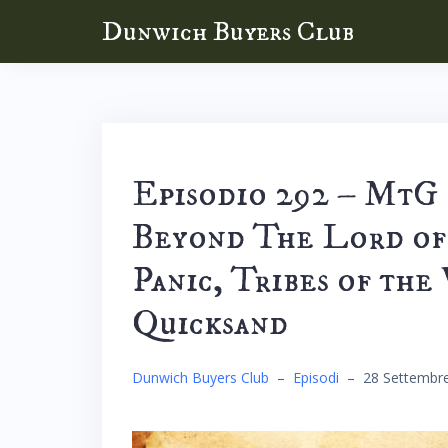
Skip
Dunwich Buyers Club
to
content
Episodio 292 – MtG
Beyond The Lord of 
Panic, Tribes of the
Quicksand
Dunwich Buyers Club
–
Episodi
–
28 Settembr