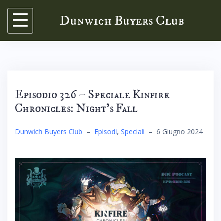
Skip
Dunwich Buyers Club
to
content
Episodio 326 – Speciale Kinfire
Chronicles: Night’s Fall
Dunwich Buyers Club
–
Episodi
,
Speciali
–
6 Giugno 2024