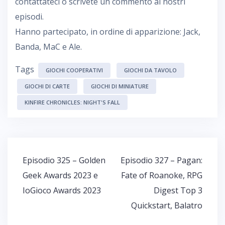
contattateci o scrivete un commento ai nostri
episodi.
Hanno partecipato, in ordine di apparizione: Jack,
Banda, MaC e Ale.
Tags
GIOCHI COOPERATIVI
GIOCHI DA TAVOLO
GIOCHI DI CARTE
GIOCHI DI MINIATURE
KINFIRE CHRONICLES: NIGHT'S FALL
Navigazione
Episodio 325 – Golden
Episodio 327 – Pagan:
articoli
Geek Awards 2023 e
Fate of Roanoke, RPG
IoGioco Awards 2023
Digest Top 3
Quickstart, Balatro