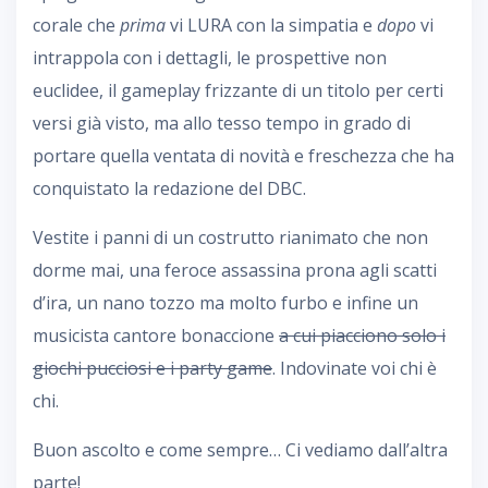
corale che
prima
vi LURA con la simpatia e
dopo
vi
intrappola con i dettagli, le prospettive non
euclidee, il gameplay frizzante di un titolo per certi
versi già visto, ma allo tesso tempo in grado di
portare quella ventata di novità e freschezza che ha
conquistato la redazione del DBC.
Vestite i panni di un costrutto rianimato che non
dorme mai, una feroce assassina prona agli scatti
d’ira, un nano tozzo ma molto furbo e infine un
musicista cantore bonaccione
a cui piacciono solo i
giochi pucciosi e i party game
. Indovinate voi chi è
chi.
Buon ascolto e come sempre… Ci vediamo dall’altra
parte!