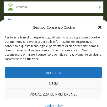
Android
by Email
Gestisci Consenso Cookie
RSS
Per fornire le migliori esperienze, utilizziamo tecnologie come i cookie
per memorizzare e/o accedere alle informazioni del dispositivo. Il
consenso a queste tecnologie ci permetterà di elaborare dati come il
comportamento di navigazione o ID unici su questo sito. Non
SSL SECURE
acconsentire o ritirare il consenso può influire negativamente su alcune
caratteristiche e funzioni.
ACCETTA
Powered by WordPress
|
Theme:
Talon
by aThemes.
NEGA
Episodi
Giochi
DBC Podcast
Cookie Policy (UE)
VISUALIZZA LE PREFERENZE
Cookie Policy