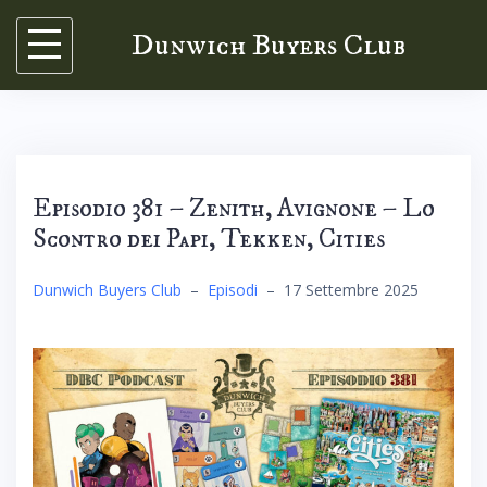
Skip
Dunwich Buyers Club
to
content
Episodio 381 – Zenith, Avignone – Lo
Scontro dei Papi, Tekken, Cities
Dunwich Buyers Club
–
Episodi
–
17 Settembre 2025