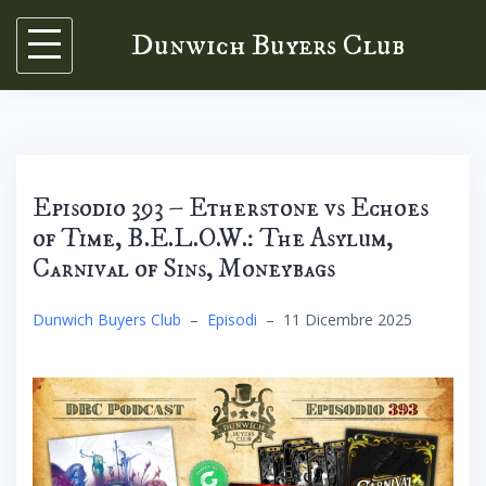
Skip
Dunwich Buyers Club
to
content
Episodio 393 – Etherstone vs Echoes
of Time, B.E.L.O.W.: The Asylum,
Carnival of Sins, Moneybags
Dunwich Buyers Club
–
Episodi
–
11 Dicembre 2025