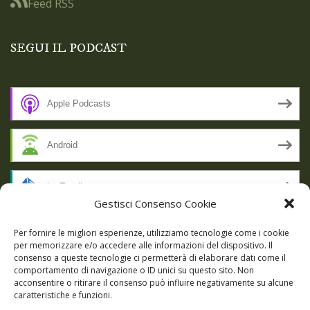
Feed RSS
SEGUI IL PODCAST
Apple Podcasts
Android
by Email
Gestisci Consenso Cookie
RSS
Per fornire le migliori esperienze, utilizziamo tecnologie come i cookie
per memorizzare e/o accedere alle informazioni del dispositivo. Il
consenso a queste tecnologie ci permetterà di elaborare dati come il
comportamento di navigazione o ID unici su questo sito. Non
SSL SECURE
acconsentire o ritirare il consenso può influire negativamente su alcune
caratteristiche e funzioni.