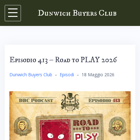
Skip
Dunwich Buyers Club
to
content
Episodio 413 – Road to PLAY 2026
Dunwich Buyers Club
–
Episodi
–
18 Maggio 2026