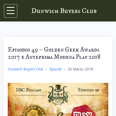
Skip
Dunwich Buyers Club
to
content
Episodio 49 – Golden Geek Awards
2017 e Anteprima Modena Play 2018
Dunwich Buyers Club
–
Episodi
–
29 Marzo 2018