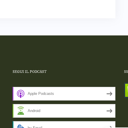
SEGUI IL PODCAST
S
Apple Podcasts
Android
by Email