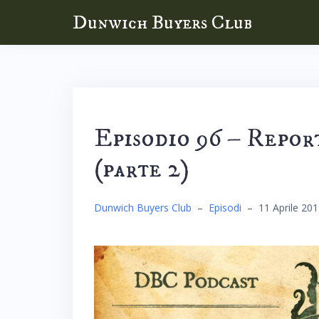
Skip
Dunwich Buyers Club
to
content
Episodio 96 – Repo
(parte 2)
Dunwich Buyers Club
–
Episodi
–
11 Aprile 20