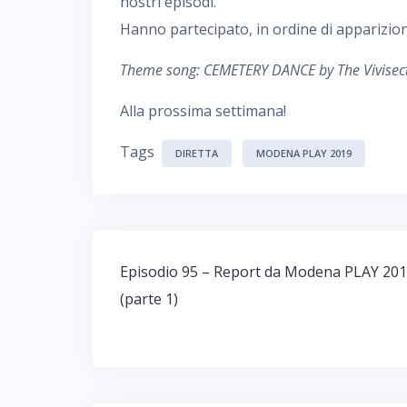
nostri episodi.
Hanno partecipato, in ordine di apparizion
Theme song: CEMETERY DANCE by The Vivisec
Alla prossima settimana!
Tags
DIRETTA
MODENA PLAY 2019
Navigazione
Episodio 95 – Report da Modena PLAY 20
articoli
(parte 1)