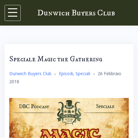
Skip
Dunwich Buyers Club
to
content
Speciale Magic the Gathering
Dunwich Buyers Club
–
Episodi
,
Speciali
–
26 Febbraio
2018