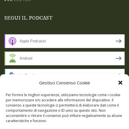
SEGUI IL PODCAST
Apple Podcasts
Android
by Email
Gestisci Consenso Cookie
RSS
Per fornire le migliori esperienze, utilizziamo tecnologie come i cookie
per memorizzare e/o accedere alle informazioni del dispositivo. Il
consenso a queste tecnologie ci permetterà di elaborare dati come il
comportamento di navigazione o ID unici su questo sito. Non
SSL SECURE
acconsentire o ritirare il consenso può influire negativamente su alcune
caratteristiche e funzioni.