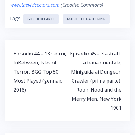
www.thevivisectors.com
(Creative Commons)
Tags
GIOCHI DI CARTE
MAGIC THE GATHERING
Navigazione
Episodio 44 – 13 Giorni,
Episodio 45 – 3 astratti
articoli
InBetween, Isles of
a tema orientale,
Terror, BGG Top 50
Miniguida ai Dungeon
Most Played (gennaio
Crawler (prima parte),
2018)
Robin Hood and the
Merry Men, New York
1901