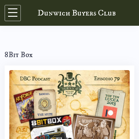
Skip
Dunwich Buyers Club
to
content
8Bit Box