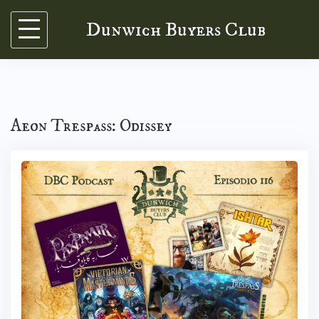
Skip
Dunwich Buyers Club
to
content
Aeon Trespass: Odissey