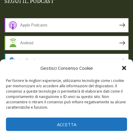
SEGUI IL PODCAST
Apple Podcasts
Android
by Email
Gestisci Consenso Cookie
RSS
Per fornire le migliori esperienze, utilizziamo tecnologie come i cookie
per memorizzare e/o accedere alle informazioni del dispositivo. Il
consenso a queste tecnologie ci permetterà di elaborare dati come il
comportamento di navigazione o ID unici su questo sito. Non
SSL SECURE
acconsentire o ritirare il consenso può influire negativamente su alcune
caratteristiche e funzioni.
ACCETTA