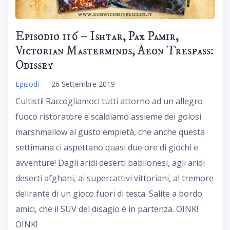
Episodio 116 – Ishtar, Pax Pamir,
Victorian Masterminds, Aeon Trespass:
Odissey
Episodi
–
26 Settembre 2019
Cultisti! Raccogliamoci tutti attorno ad un allegro
fuoco ristoratore e scaldiamo assieme dei golosi
marshmallow al gusto empietà, che anche questa
settimana ci aspettano quasi due ore di giochi e
avventure! Dagli aridi deserti babilonesi, agli aridi
deserti afghani, ai supercattivi vittoriani, al tremore
delirante di un gioco fuori di testa. Salite a bordo
amici, che il SUV del disagio è in partenza. OINK!
OINK!