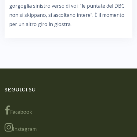
gorgoglia sinistro verso di voi: “le puntate del DBC
non si skippano, si ascoltano intere”. È il momento
per un altro giro in giostra.
SEGUICI SU
Facebook
Instagram