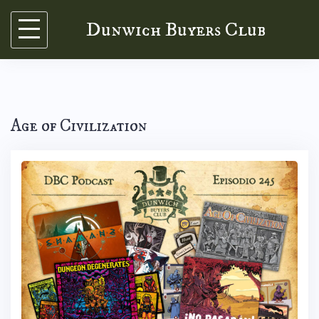
Skip
Dunwich Buyers Club
to
content
Age of Civilization