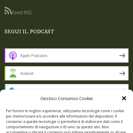
Feed RSS
SEGUI IL PODCAST
Apple Podcasts
Android
by Email
Gestisci Consenso Cookie
RSS
Per fornire le migliori esperienze, utilizziamo tecnologie come i cookie
per memorizzare e/o accedere alle informazioni del dispositivo. Il
consenso a queste tecnologie ci permetterà di elaborare dati come il
comportamento di navigazione o ID unici su questo sito. Non
SSL SECURE
acconsentire o ritirare il consenso può influire negativamente su alcune