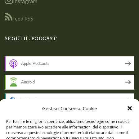
Instagram
Feed RSS
SEGUI IL PODCAST
Apple Podcasts
Android
by Email
Gestisci Consenso Cookie
RSS
Per fornire le migliori esperienze, utilizziamo tecnologie come i cookie
per memorizzare e/o accedere alle informazioni del dispositivo. Il
consenso a queste tecnologie ci permetterà di elaborare dati come il
comportamento di navigazione o ID unici su questo sito. Non