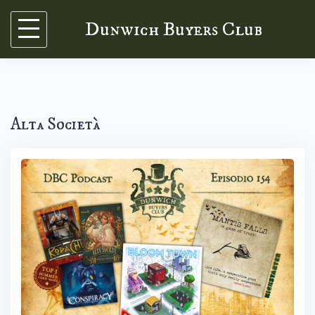
Skip
Dunwich Buyers Club
to
content
Alta Società