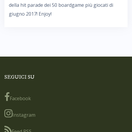
della hit parade dei 50 boardgame più giocati di
giugno 2017! Enjoy!
SEGUICI SU
Facebook
Instagram
Feed RSS