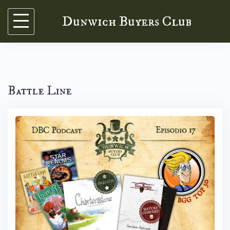
Skip
Dunwich Buyers Club
to
content
Battle Line