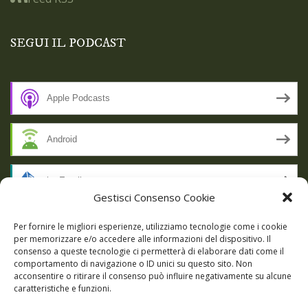
SEGUI IL PODCAST
Apple Podcasts
Android
by Email
Gestisci Consenso Cookie
RSS
Per fornire le migliori esperienze, utilizziamo tecnologie come i cookie
per memorizzare e/o accedere alle informazioni del dispositivo. Il
consenso a queste tecnologie ci permetterà di elaborare dati come il
comportamento di navigazione o ID unici su questo sito. Non
SSL SECURE
acconsentire o ritirare il consenso può influire negativamente su alcune
caratteristiche e funzioni.