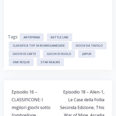
Tags
ANTEPRIMA
BATTLE LINE
CLASSIFICA TOP 50 BOARDGAMEGEEK
GIOCHI DA TAVOLO
GIOCHI DI CARTE
GIOCHI DI RUOLO
JAIPUR
SINE REQUIE
STAR REALMS
Navigazione
Episodio 16 –
Episodio 18 – Alien-1,
articoli
CLASSIFICONE: I
Le Case della Follia
migliori giochi sotto
Seconda Edizione, This
l’ombrellone
War of Mine, Arcadia