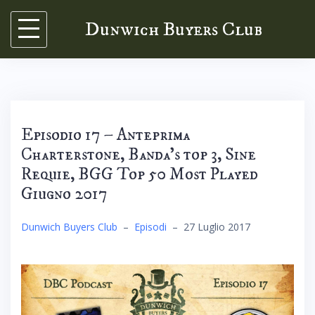
Skip
Dunwich Buyers Club
to
content
Episodio 17 – Anteprima
Charterstone, Banda’s top 3, Sine
Requie, BGG Top 50 Most Played
Giugno 2017
Dunwich Buyers Club
–
Episodi
–
27 Luglio 2017