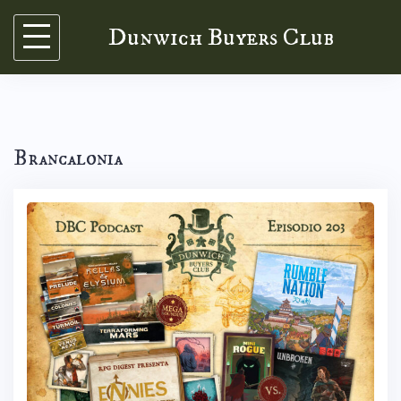
Skip
Dunwich Buyers Club
to
content
Brancalonia