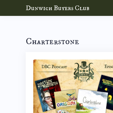
Skip
Dunwich Buyers Club
to
content
Charterstone