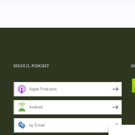
SEGUI IL PODCAST
S
Apple Podcasts
Android
by Email