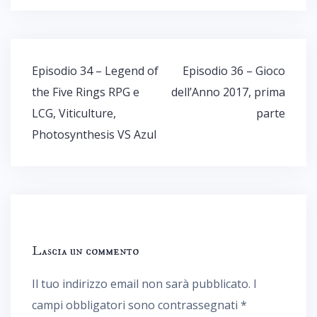
Navigazione
Episodio 34 – Legend of
Episodio 36 – Gioco
articoli
the Five Rings RPG e
dell’Anno 2017, prima
LCG, Viticulture,
parte
Photosynthesis VS Azul
Lascia un commento
Il tuo indirizzo email non sarà pubblicato.
I
campi obbligatori sono contrassegnati
*