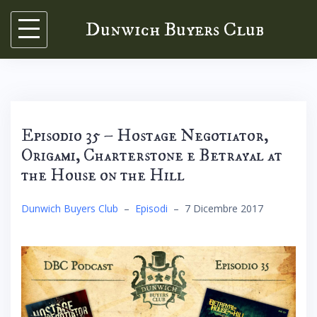
Skip
Dunwich Buyers Club
to
content
Episodio 35 – Hostage Negotiator,
Origami, Charterstone e Betrayal at
the House on the Hill
Dunwich Buyers Club
–
Episodi
–
7 Dicembre 2017