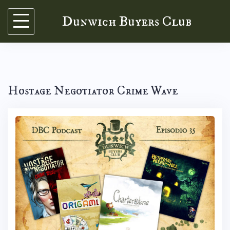
Skip
Dunwich Buyers Club
to
content
Hostage Negotiator Crime Wave