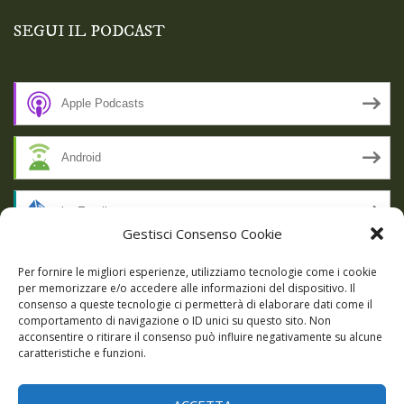
SEGUI IL PODCAST
Apple Podcasts
Android
by Email
Gestisci Consenso Cookie
RSS
Per fornire le migliori esperienze, utilizziamo tecnologie come i cookie
per memorizzare e/o accedere alle informazioni del dispositivo. Il
consenso a queste tecnologie ci permetterà di elaborare dati come il
comportamento di navigazione o ID unici su questo sito. Non
SSL SECURE
acconsentire o ritirare il consenso può influire negativamente su alcune
caratteristiche e funzioni.