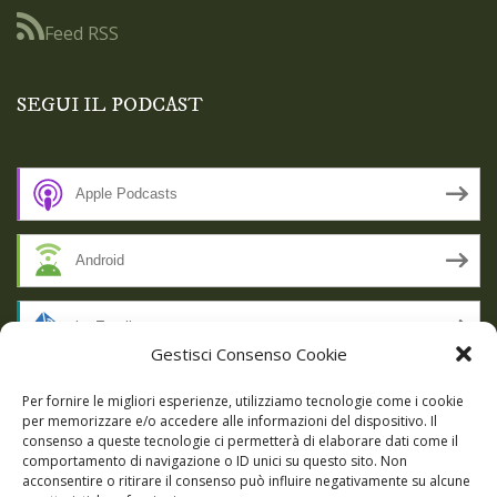
Feed RSS
SEGUI IL PODCAST
Apple Podcasts
Android
by Email
Gestisci Consenso Cookie
RSS
Per fornire le migliori esperienze, utilizziamo tecnologie come i cookie
per memorizzare e/o accedere alle informazioni del dispositivo. Il
consenso a queste tecnologie ci permetterà di elaborare dati come il
comportamento di navigazione o ID unici su questo sito. Non
SSL SECURE
acconsentire o ritirare il consenso può influire negativamente su alcune