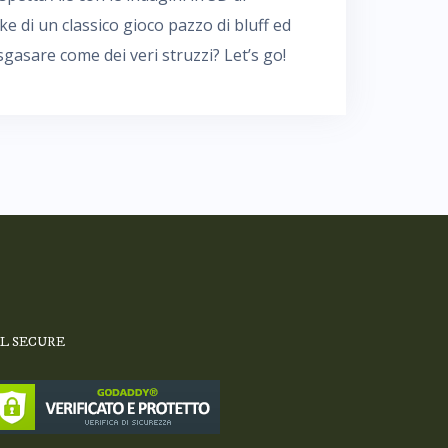
ke di un classico gioco pazzo di bluff ed
gasare come dei veri struzzi? Let’s go!
SL SECURE