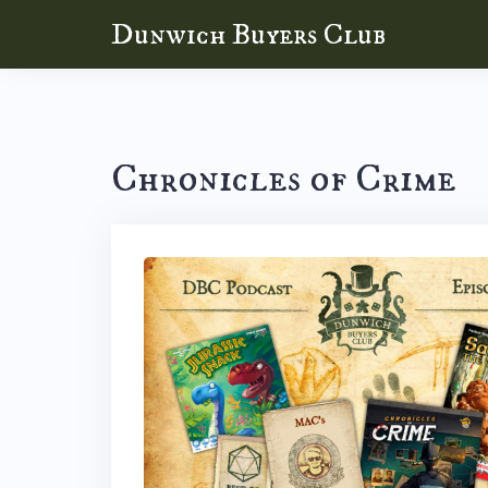
Skip
Dunwich Buyers Club
to
content
Chronicles of Crime