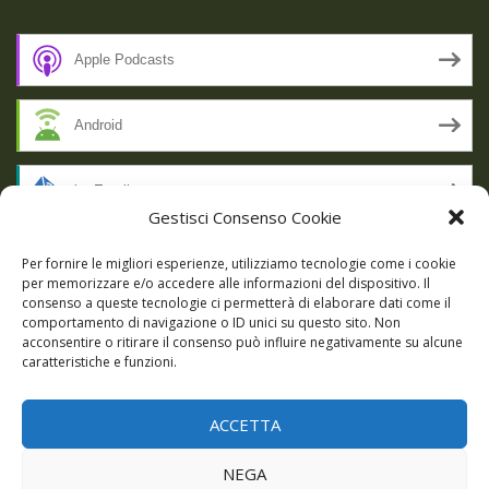
Apple Podcasts
Android
by Email
Gestisci Consenso Cookie
RSS
Per fornire le migliori esperienze, utilizziamo tecnologie come i cookie
per memorizzare e/o accedere alle informazioni del dispositivo. Il
consenso a queste tecnologie ci permetterà di elaborare dati come il
comportamento di navigazione o ID unici su questo sito. Non
SSL SECURE
acconsentire o ritirare il consenso può influire negativamente su alcune
caratteristiche e funzioni.
ACCETTA
Powered by WordPress
|
Theme:
Talon
by aThemes.
NEGA