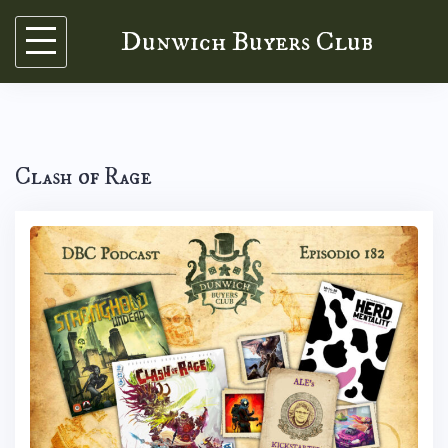
Skip
Dunwich Buyers Club
to
content
Clash of Rage