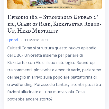
Episodio 182 – Stronghold Undead 2^
ed., Clash of Rage, Kickstarter Round-
Up, Herd Mentality
Episodi
–
11 Marzo 2021
Cultisti! Come si struttura questo nuovo episodio
del DBC? Un’oretta insieme per parlare di
Kickstarter con Ale e il suo mitologico Round-up,
tra commenti, plot-twist e amenità varie, parleremo
del meglio in arrivo sulla popolare piattaforma di
crowdfunding. Poi assedio fantasy, scontri pazzi tra
fazioni allucinate e… una mucca viola. Cosa
potrebbe andare storto?