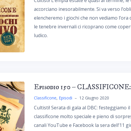
Cultisti! L’empia estate è quasi al termine, l
accorciano inesorabilmente. Si va verso l’obli
elencheremo i giochi che non vediamo l’ora di
le tenebre invernali ci ricoprano come copert
ludico.
Episodio 150 – CLASSIFICONE: T
Classificone
,
Episodi
–
12 Giugno 2020
Cultisti! Serata di gala al DBC: festeggiamo 
classificone molto speciale e pieno di sorprese
canali YouTube e Facebook la sera dell’11 giu