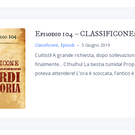
Episodio 104 – CLASSIFICONE: I
Classificone
,
Episodi
–
5 Giugno 2019
Cultisti! A grande richiesta, dopo sollevazio
finalmente… Cthulhu! La bestia tumida! Propr
poteva attendere! L’ora è scoccata, l’antico è t