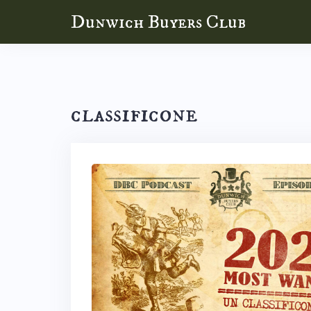
Skip
Dunwich Buyers Club
to
content
classificone