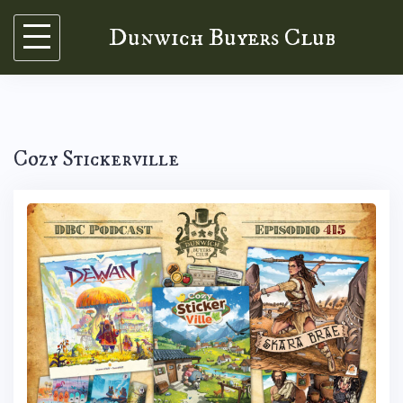
Skip
Dunwich Buyers Club
to
content
Cozy Stickerville