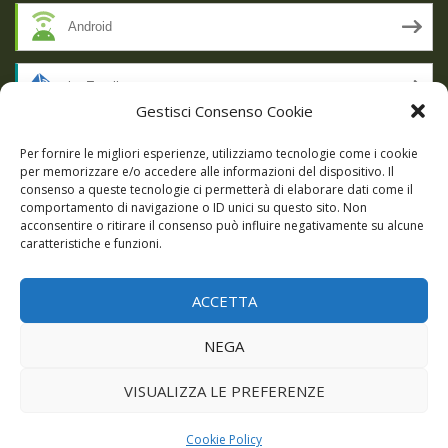
Android
by Email
Gestisci Consenso Cookie
RSS
Per fornire le migliori esperienze, utilizziamo tecnologie come i cookie
per memorizzare e/o accedere alle informazioni del dispositivo. Il
consenso a queste tecnologie ci permetterà di elaborare dati come il
comportamento di navigazione o ID unici su questo sito. Non
SSL SECURE
acconsentire o ritirare il consenso può influire negativamente su alcune
caratteristiche e funzioni.
ACCETTA
Powered by WordPress
|
Theme:
Talon
by aThemes.
NEGA
Episodi
Giochi
DBC Podcast
Cookie Policy (UE)
VISUALIZZA LE PREFERENZE
Cookie Policy