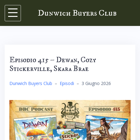
Skip
Dunwich Buyers Club
to
content
Episodio 415 – Dewan, Cozy
Stickerville, Skara Brae
Dunwich Buyers Club
–
Episodi
–
3 Giugno 2026