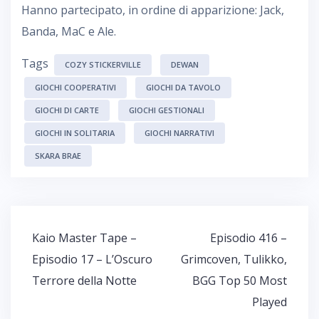
Hanno partecipato, in ordine di apparizione: Jack,
Banda, MaC e Ale.
Tags
COZY STICKERVILLE
DEWAN
GIOCHI COOPERATIVI
GIOCHI DA TAVOLO
GIOCHI DI CARTE
GIOCHI GESTIONALI
GIOCHI IN SOLITARIA
GIOCHI NARRATIVI
SKARA BRAE
Navigazione
Kaio Master Tape –
Episodio 416 –
articoli
Episodio 17 – L’Oscuro
Grimcoven, Tulikko,
Terrore della Notte
BGG Top 50 Most
Played