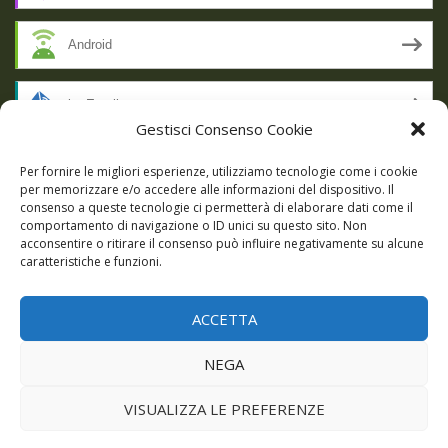
Android
by Email
Gestisci Consenso Cookie
RSS
Per fornire le migliori esperienze, utilizziamo tecnologie come i cookie
per memorizzare e/o accedere alle informazioni del dispositivo. Il
consenso a queste tecnologie ci permetterà di elaborare dati come il
comportamento di navigazione o ID unici su questo sito. Non
SSL SECURE
acconsentire o ritirare il consenso può influire negativamente su alcune
caratteristiche e funzioni.
ACCETTA
Powered by WordPress
|
Theme:
Talon
by aThemes.
NEGA
Episodi
Giochi
DBC Podcast
Cookie Policy (UE)
VISUALIZZA LE PREFERENZE