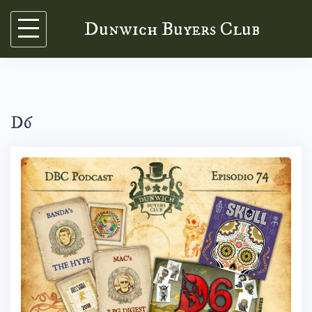
Skip
Dunwich Buyers Club
to
content
D6