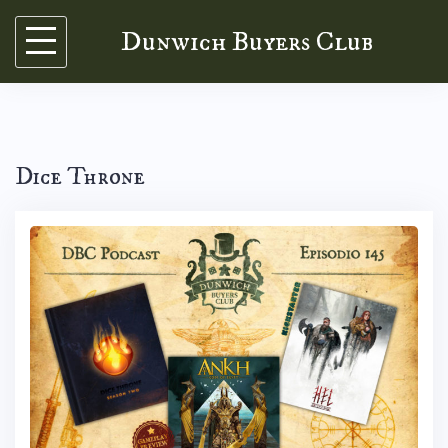
Skip
Dunwich Buyers Club
to
content
Dice Throne