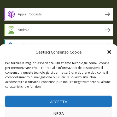
Apple Podcasts
Android
by Email
Gestisci Consenso Cookie
RSS
Per fornire le migliori esperienze, utilizziamo tecnologie come i cookie
per memorizzare e/o accedere alle informazioni del dispositivo. Il
consenso a queste tecnologie ci permetterà di elaborare dati come il
comportamento di navigazione o ID unici su questo sito. Non
SSL SECURE
acconsentire o ritirare il consenso può influire negativamente su alcune
caratteristiche e funzioni.
ACCETTA
Powered by WordPress
|
Theme:
Talon
by aThemes.
NEGA