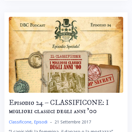
Episodio 24 – CLASSIFICONE: I
migliori classici degli anni ’00
Classificone
,
Episodi
–
21 Settembre 2017
“I capisaldi: la femmina, il danaro e la mortazza”.