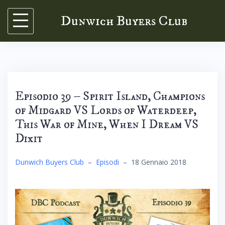
Skip
Dunwich Buyers Club
to
content
Episodio 39 – Spirit Island, Champions
of Midgard VS Lords of Waterdeep,
This War of Mine, When I Dream VS
Dixit
Dunwich Buyers Club
–
Episodi
–
18 Gennaio 2018