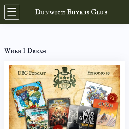
Skip
Dunwich Buyers Club
to
content
When I Dream