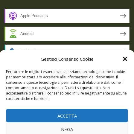
Apple Podcasts
Android
by Email
Gestisci Consenso Cookie
RSS
Per fornire le migliori esperienze, utilizziamo tecnologie come i cookie
per memorizzare e/o accedere alle informazioni del dispositivo. Il
consenso a queste tecnologie ci permetterà di elaborare dati come il
comportamento di navigazione o ID unici su questo sito. Non
SSL SECURE
acconsentire o ritirare il consenso può influire negativamente su alcune
caratteristiche e funzioni.
ACCETTA
Powered by WordPress
|
Theme:
Talon
by aThemes.
NEGA