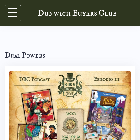
Skip
Dunwich Buyers Club
to
content
Dual Powers