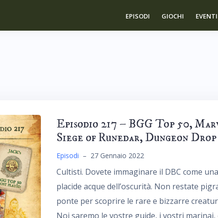
EPISODI
GIOCHI
EVENTI
Episodio 217 – BGG Top 50, Marv
Siege of Runedar, Dungeon Drop
Episodi
–
27 Gennaio 2022
Cultisti. Dovete immaginare il DBC come una 
placide acque dell’oscurità. Non restate pigr
ponte per scoprire le rare e bizzarre creatur
Noi saremo le vostre guide, i vostri marinai, 