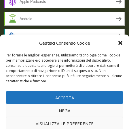
Apple Podcasts
Android
by Email
Gestisci Consenso Cookie
RSS
Per fornire le migliori esperienze, utilizziamo tecnologie come i cookie
per memorizzare e/o accedere alle informazioni del dispositivo. Il
consenso a queste tecnologie ci permetterà di elaborare dati come il
comportamento di navigazione o ID unici su questo sito. Non
SSL SECURE
acconsentire o ritirare il consenso può influire negativamente su alcune
caratteristiche e funzioni.
ACCETTA
Powered by WordPress
|
Theme:
Talon
by aThemes.
NEGA
Episodi
Giochi
DBC Podcast
Cookie Policy (UE)
VISUALIZZA LE PREFERENZE