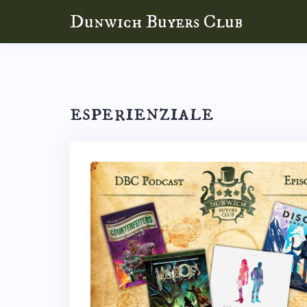
Skip
Dunwich Buyers Club
to
content
esperienziale