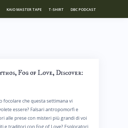
KAIO MASTER TAPE
T-SHIRT
DBC PODCAST
ythos, Fog of Love, Discover:
ico focolare che questa settimana vi
 volete essere? Falsari antropomorfi e
ri alle prese con misteri più grandi di voi
i e traditori con Fog of Love? Esploratori