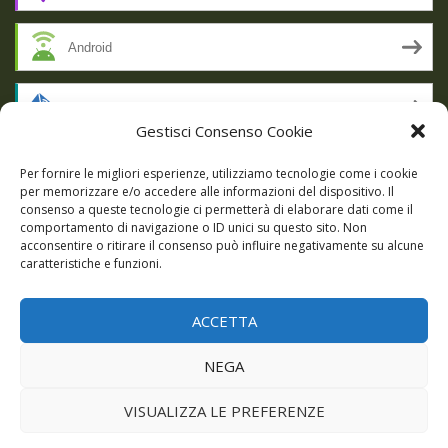
Android
by Email
Gestisci Consenso Cookie
RSS
Per fornire le migliori esperienze, utilizziamo tecnologie come i cookie
per memorizzare e/o accedere alle informazioni del dispositivo. Il
consenso a queste tecnologie ci permetterà di elaborare dati come il
comportamento di navigazione o ID unici su questo sito. Non
SSL SECURE
acconsentire o ritirare il consenso può influire negativamente su alcune
caratteristiche e funzioni.
ACCETTA
Powered by WordPress
|
Theme:
Talon
by aThemes.
NEGA
Episodi
Giochi
DBC Podcast
Cookie Policy (UE)
VISUALIZZA LE PREFERENZE