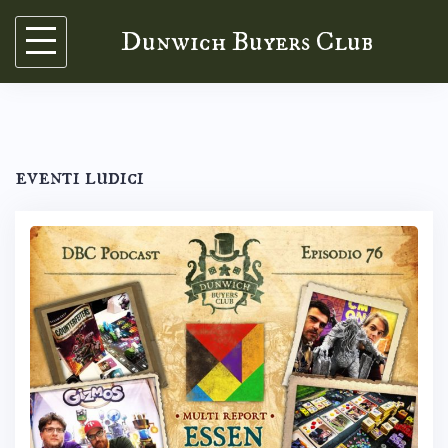
Skip
Dunwich Buyers Club
to
content
eventi ludici