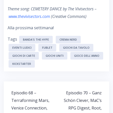
Theme song: CEMETERY DANCE by The Vivisectors –
www.thevivisectors.com
(Creative Commons)
Alla prossima settimana!
Tags
BANDA'S THE HYPE
CREMA NERD
EVENTI LUDICI
FUBLET
GIOCHI DA TAVOLO
GIOCHI DI CARTE
GIOCHI UNITI
GIOCO DELL'ANNO
KICKSTARTER
Navigazione
Episodio 68 –
Episodio 70 – Ganz
articoli
Terraforming Mars,
Schön Clever, MaC’s
Venice Connection,
RPG Digest, Root,