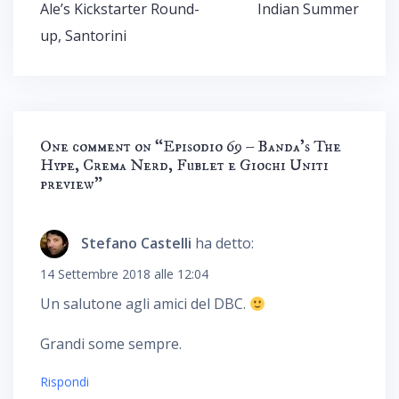
Ale’s Kickstarter Round-
Indian Summer
up, Santorini
One comment on “
Episodio 69 – Banda’s The
Hype, Crema Nerd, Fublet e Giochi Uniti
preview
”
Stefano Castelli
ha detto:
14 Settembre 2018 alle 12:04
Un salutone agli amici del DBC.
Grandi some sempre.
Rispondi