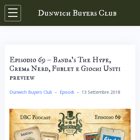
Skip
Dunwich Buyers Club
to
content
Episodio 69 – Banda’s The Hype,
Crema Nerd, Fublet e Giochi Uniti
preview
Dunwich Buyers Club
–
Episodi
–
13 Settembre 2018