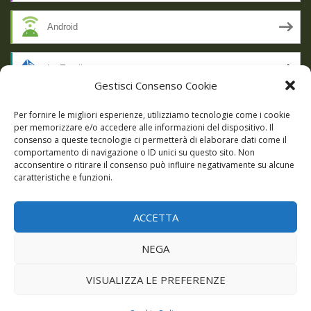
Android
by Email
Gestisci Consenso Cookie
RSS
Per fornire le migliori esperienze, utilizziamo tecnologie come i cookie
per memorizzare e/o accedere alle informazioni del dispositivo. Il
consenso a queste tecnologie ci permetterà di elaborare dati come il
comportamento di navigazione o ID unici su questo sito. Non
SSL SECURE
acconsentire o ritirare il consenso può influire negativamente su alcune
caratteristiche e funzioni.
ACCETTA
Powered by WordPress
|
Theme:
Talon
by aThemes.
NEGA
Episodi
Giochi
DBC Podcast
Cookie Policy (UE)
VISUALIZZA LE PREFERENZE