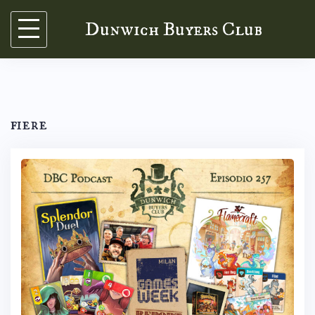
Skip
Dunwich Buyers Club
to
content
fiere