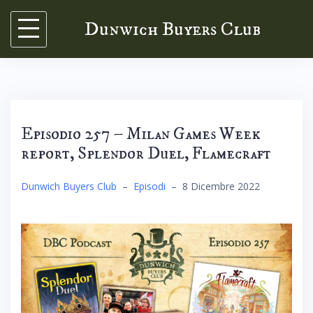
Skip
Dunwich Buyers Club
to
content
Episodio 257 – Milan Games Week
report, Splendor Duel, Flamecraft
Dunwich Buyers Club
–
Episodi
–
8 Dicembre 2022