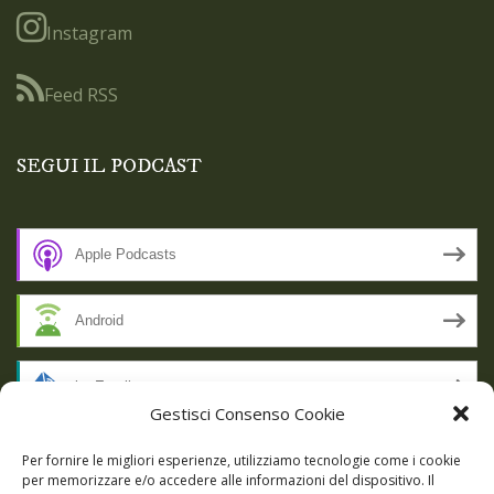
Instagram
Feed RSS
SEGUI IL PODCAST
Apple Podcasts
Android
by Email
Gestisci Consenso Cookie
RSS
Per fornire le migliori esperienze, utilizziamo tecnologie come i cookie
per memorizzare e/o accedere alle informazioni del dispositivo. Il