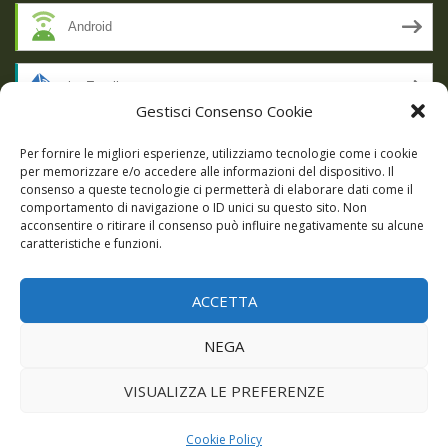
Android
by Email
Gestisci Consenso Cookie
RSS
Per fornire le migliori esperienze, utilizziamo tecnologie come i cookie
per memorizzare e/o accedere alle informazioni del dispositivo. Il
consenso a queste tecnologie ci permetterà di elaborare dati come il
comportamento di navigazione o ID unici su questo sito. Non
SSL SECURE
acconsentire o ritirare il consenso può influire negativamente su alcune
caratteristiche e funzioni.
ACCETTA
Powered by WordPress
|
Theme:
Talon
by aThemes.
NEGA
Episodi
Giochi
DBC Podcast
Cookie Policy (UE)
VISUALIZZA LE PREFERENZE
Cookie Policy